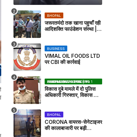
BHOPAL
जरूरतमंदो तक खाना पहुचाँ रही
आदिशक्ति फाउंडेशन संस्था |
HARPALPUR NEWS
BUSINESS
VIMAL OIL FOODS LTD
पर CBI की कार्रवाई
BHOPAL SAMACHAR | NO 1 HINDI NEWS PORTAL OF CENTRAL INDIA (MADHYA PRADESH)
विकास दुबे मामले में दो पुलिस
ं
अधिकारी गिरफ्तार, विकास की
ं
मदद करने का आरोप / VIKAS
DUBEY UPDATE NEWS
BHOPAL
CORONA वायरस-सेनेटाइजर
की कालाबाजारी पर बड़ी
कार्रवाई, मेडिकल स्टोर सील
म