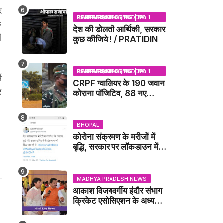
र
BHOPAL SAMACHAR | NO 1 HINDI NEWS PORTAL OF CENTRAL INDIA (MADHYA PRADESH)
े
देश की डोलती आर्थिकी, सरकार
ं
कुछ कीजिये ! / PRATIDIN
BHOPAL SAMACHAR | NO 1 HINDI NEWS PORTAL OF CENTRAL INDIA (MADHYA PRADESH)
म
CRPF ग्वालियर के 190 जवान
र
कोराना पॉजिटिव, 88 नए
संक्रमित मिले / GWALIOR
NEWS
BHOPAL
कोरोना संक्रमण के मरीजों में
बृद्धि, सरकार पर लॉकडाउन में
देरी करने का आरोप!
MADHYA PRADESH NEWS
आकाश विजयवर्गीय इंदौर संभाग
क्रिकेट एसोसिएशन के अध्यक्ष
बने, सुरेंद्र शर्मा ने बधाई दी -
IDCA NEWS