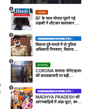
CRIME
BF के साथ भोपाल घूमने गई
लड़की ने लौटकर बलात्कार का
मामला दर्ज कराया
BHOPAL SAMACHAR | NO 1 HINDI NEWS PORTAL OF CENTRAL INDIA (MADHYA PRADESH)
विकास दुबे मामले में दो पुलिस
अधिकारी गिरफ्तार, विकास की
मदद करने का आरोप / VIKAS
DUBEY UPDATE NEWS
BHOPAL
CORONA वायरस-सेनेटाइजर
की कालाबाजारी पर बड़ी
कार्रवाई, मेडिकल स्टोर सील
े
ा
BHOPAL SAMACHAR | NO 1 HINDI NEWS PORTAL OF CENTRAL INDIA (MADHYA PRADESH)
MADHYA PRADESH की
आंगनबाड़ियों में अंडा फूटा, बच्चों
को दूध पिलाया जाएगा - MP