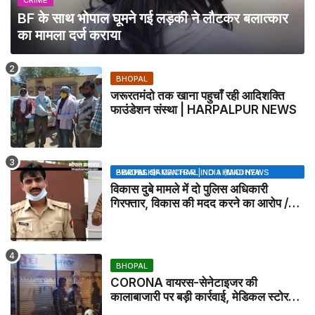
CRIME
BF के साथ भोपाल घूमने गई लड़की ने लौटकर बलात्कार
का मामला दर्ज कराया
BHOPAL
जरूरतमंदो तक खाना पहुचाँ रही आदिशक्ति
फाउंडेशन संस्था | HARPALPUR NEWS
BHOPAL SAMACHAR | NO 1 HINDI NEWS PORTAL OF CENTRAL INDIA (MADHYA PRADESH)
विकास दुबे मामले में दो पुलिस अधिकारी
गिरफ्तार, विकास की मदद करने का आरोप /
VIKAS DUBEY UPDATE NEWS
BHOPAL
CORONA वायरस-सेनेटाइजर की
कालाबाजारी पर बड़ी कार्रवाई, मेडिकल स्टोर
सील