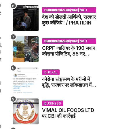
NEWS
ल
BHOPAL SAMACHAR | NO 1 HINDI NEWS PORTAL OF CENTRAL INDIA (MADHYA PRADESH)
र
देश की डोलती आर्थिकी, सरकार
कुछ कीजिये ! / PRATIDIN
,
BHOPAL SAMACHAR | NO 1 HINDI NEWS PORTAL OF CENTRAL INDIA (MADHYA PRADESH)
ू
CRPF ग्वालियर के 190 जवान
ा
कोराना पॉजिटिव, 88 नए
संक्रमित मिले / GWALIOR
े
NEWS
BHOPAL
कोरोना संक्रमण के मरीजों में
ा
बृद्धि, सरकार पर लॉकडाउन में
देरी करने का आरोप!
ा
BUSINESS
VIMAL OIL FOODS LTD
पर CBI की कार्रवाई
ओ