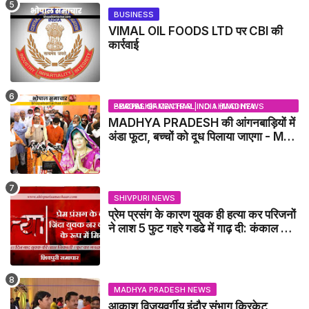
BUSINESS
VIMAL OIL FOODS LTD पर CBI की
कार्रवाई
BHOPAL SAMACHAR | NO 1 HINDI NEWS PORTAL OF CENTRAL INDIA (MADHYA PRADESH)
MADHYA PRADESH की आंगनबाड़ियों में
अंडा फूटा, बच्चों को दूध पिलाया जाएगा - MP
NEWS
SHIVPURI NEWS
प्रेम प्रसंग के कारण युवक ही हत्या कर परिजनों
ने लाश 5 फुट गहरे गडढे में गाढ़ दी: कंकाल के
रूप में मिला युवक / karera News
MADHYA PRADESH NEWS
आकाश विजयवर्गीय इंदौर संभाग क्रिकेट