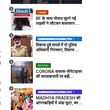
CRIME
BF के साथ भोपाल घूमने गई
लड़की ने लौटकर बलात्कार का
मामला दर्ज कराया
BHOPAL SAMACHAR | NO 1 HINDI NEWS PORTAL OF CENTRAL INDIA (MADHYA PRADESH)
विकास दुबे मामले में दो पुलिस
अधिकारी गिरफ्तार, विकास की
,
मदद करने का आरोप / VIKAS
ि
DUBEY UPDATE NEWS
ं
BHOPAL
CORONA वायरस-सेनेटाइजर
की कालाबाजारी पर बड़ी
कार्रवाई, मेडिकल स्टोर सील
ी
र
BHOPAL SAMACHAR | NO 1 HINDI NEWS PORTAL OF CENTRAL INDIA (MADHYA PRADESH)
,
MADHYA PRADESH की
आंगनबाड़ियों में अंडा फूटा, बच्चों
द
को दूध पिलाया जाएगा - MP
,