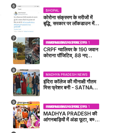
IDCA NEWS
BHOPAL
कोरोना संक्रमण के मरीजों में
बृद्धि, सरकार पर लॉकडाउन में
देरी करने का आरोप!
BHOPAL SAMACHAR | NO 1 HINDI NEWS PORTAL OF CENTRAL INDIA (MADHYA PRADESH)
CRPF ग्वालियर के 190 जवान
कोराना पॉजिटिव, 88 नए
संक्रमित मिले / GWALIOR
NEWS
MADHYA PRADESH NEWS
इंदिरा कॉलेज की मीनाक्षी गौतम
मिस फ्रेशर बनी - SATNA
NEWS
BHOPAL SAMACHAR | NO 1 HINDI NEWS PORTAL OF CENTRAL INDIA (MADHYA PRADESH)
MADHYA PRADESH की
आंगनबाड़ियों में अंडा फूटा, बच्चों
को दूध पिलाया जाएगा - MP
NEWS