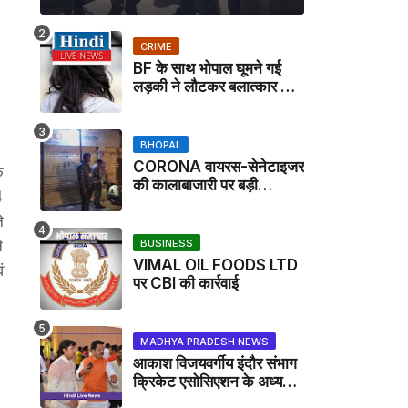
CRIME
BF के साथ भोपाल घूमने गई
लड़की ने लौटकर बलात्कार का
मामला दर्ज कराया
BHOPAL
CORONA वायरस-सेनेटाइजर
े
की कालाबाजारी पर बड़ी
4
कार्रवाई, मेडिकल स्टोर सील
े
े
BUSINESS
VIMAL OIL FOODS LTD
ं
पर CBI की कार्रवाई
MADHYA PRADESH NEWS
आकाश विजयवर्गीय इंदौर संभाग
क्रिकेट एसोसिएशन के अध्यक्ष
बने, सुरेंद्र शर्मा ने बधाई दी -