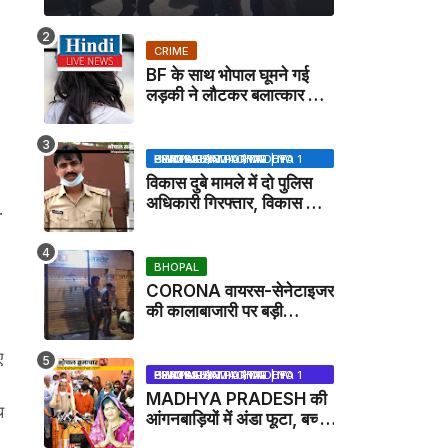
CRIME
BF के साथ भोपाल घूमने गई
लड़की ने लौटकर बलात्कार का
मामला दर्ज कराया
BHOPAL SAMACHAR | NO 1 HINDI NEWS PORTAL OF CENTRAL INDIA (MADHYA PRADESH)
विकास दुबे मामले में दो पुलिस
अधिकारी गिरफ्तार, विकास की
.
मदद करने का आरोप / VIKAS
DUBEY UPDATE NEWS
BHOPAL
CORONA वायरस-सेनेटाइजर
की कालाबाजारी पर बड़ी
कार्रवाई, मेडिकल स्टोर सील
ए
BHOPAL SAMACHAR | NO 1 HINDI NEWS PORTAL OF CENTRAL INDIA (MADHYA PRADESH)
MADHYA PRADESH की
थ
आंगनबाड़ियों में अंडा फूटा, बच्चों
को दूध पिलाया जाएगा - MP