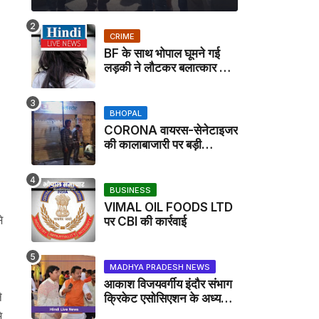
CRIME
BF के साथ भोपाल घूमने गई
लड़की ने लौटकर बलात्कार का
मामला दर्ज कराया
BHOPAL
CORONA वायरस-सेनेटाइजर
की कालाबाजारी पर बड़ी
कार्रवाई, मेडिकल स्टोर सील
BUSINESS
VIMAL OIL FOODS LTD
े
पर CBI की कार्रवाई
MADHYA PRADESH NEWS
आकाश विजयवर्गीय इंदौर संभाग
े
क्रिकेट एसोसिएशन के अध्यक्ष
बने, सुरेंद्र शर्मा ने बधाई दी -
े