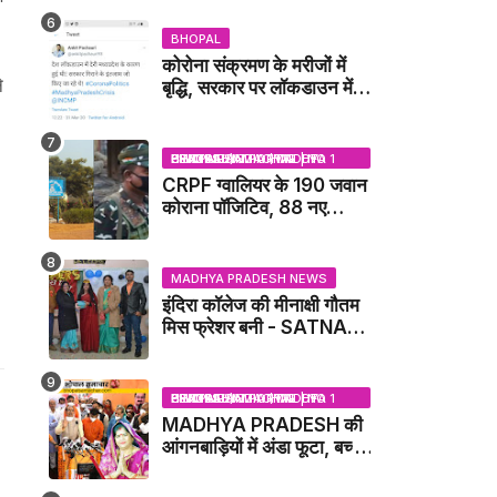
IDCA NEWS
BHOPAL
कोरोना संक्रमण के मरीजों में
े
बृद्धि, सरकार पर लॉकडाउन में
देरी करने का आरोप!
BHOPAL SAMACHAR | NO 1 HINDI NEWS PORTAL OF CENTRAL INDIA (MADHYA PRADESH)
CRPF ग्वालियर के 190 जवान
कोराना पॉजिटिव, 88 नए
संक्रमित मिले / GWALIOR
NEWS
MADHYA PRADESH NEWS
इंदिरा कॉलेज की मीनाक्षी गौतम
मिस फ्रेशर बनी - SATNA
NEWS
BHOPAL SAMACHAR | NO 1 HINDI NEWS PORTAL OF CENTRAL INDIA (MADHYA PRADESH)
MADHYA PRADESH की
आंगनबाड़ियों में अंडा फूटा, बच्चों
को दूध पिलाया जाएगा - MP
NEWS