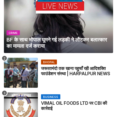
CRIME
BF के साथ भोपाल घूमने गई लड़की ने लौटकर बलात्कार
का मामला दर्ज कराया
BHOPAL
जरूरतमंदो तक खाना पहुचाँ रही आदिशक्ति
फाउंडेशन संस्था | HARPALPUR NEWS
BUSINESS
VIMAL OIL FOODS LTD पर CBI की
कार्रवाई