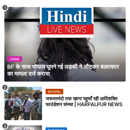
CRIME
BF के साथ भोपाल घूमने गई लड़की ने लौटकर बलात्कार
का मामला दर्ज कराया
BHOPAL
जरूरतमंदो तक खाना पहुचाँ रही आदिशक्ति
फाउंडेशन संस्था | HARPALPUR NEWS