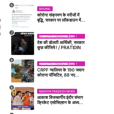
DUBEY UPDATE NEWS
BHOPAL
कोरोना संक्रमण के मरीजों में
बृद्धि, सरकार पर लॉकडाउन में
न
देरी करने का आरोप!
ई
ा
BHOPAL SAMACHAR | NO 1 HINDI NEWS PORTAL OF CENTRAL INDIA (MADHYA PRADESH)
देश की डोलती आर्थिकी, सरकार
कुछ कीजिये ! / PRATIDIN
BHOPAL SAMACHAR | NO 1 HINDI NEWS PORTAL OF CENTRAL INDIA (MADHYA PRADESH)
CRPF ग्वालियर के 190 जवान
कोराना पॉजिटिव, 88 नए
संक्रमित मिले / GWALIOR
NEWS
MADHYA PRADESH NEWS
आकाश विजयवर्गीय इंदौर संभाग
क्रिकेट एसोसिएशन के अध्यक्ष
बने, सुरेंद्र शर्मा ने बधाई दी -
IDCA NEWS