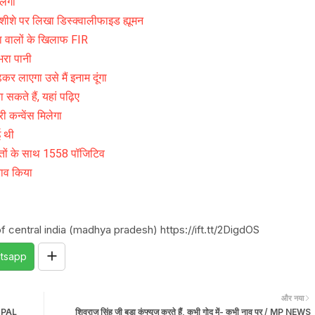
लेगा
 शीशे पर लिखा डिस्क्वालीफाइड ह्यूमन
िया वालों के खिलाफ FIR
भरा पानी
ंढकर लाएगा उसे मैं इनाम दूंगा
 सकते हैं, यहां पढ़िए
 कन्वेंस मिलेगा
ई थी
मौतों के साथ 1558 पॉजिटिव
राव किया
 central india (madhya pradesh) https://ift.tt/2DigdOS
tsapp
और नया
HOPAL
शिवराज सिंह जी बड़ा कंफ्यूज करते हैं, कभी गोद में- कभी नाव पर / MP NEWS