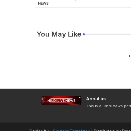
NEWS
You May Like
E
About us
This is a Hindi news port