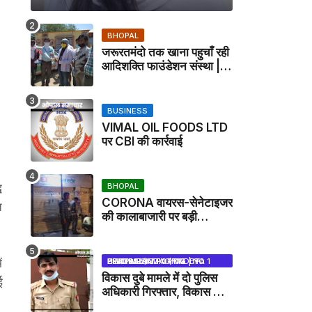
BHOPAL
जरूरतमंदो तक खाना पहुचाँ रही
आदिशक्ति फाउंडेशन संस्था |
HARPALPUR NEWS
BUSINESS
VIMAL OIL FOODS LTD
पर CBI की कार्रवाई
ध
BHOPAL
CORONA वायरस-सेनेटाइजर
त
की कालाबाजारी पर बड़ी
कार्रवाई, मेडिकल स्टोर सील
ं
BHOPAL SAMACHAR | NO 1 HINDI NEWS PORTAL OF CENTRAL INDIA (MADHYA PRADESH)
विकास दुबे मामले में दो पुलिस
ई
अधिकारी गिरफ्तार, विकास की
मदद करने का आरोप / VIKAS