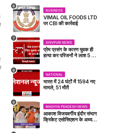
BUSINESS
।
VIMAL OIL FOODS LTD
पर CBI की कार्रवाई
ा
SHIVPURI NEWS
प्रेम प्रसंग के कारण युवक ही
हत्या कर परिजनों ने लाश 5 फुट
ट
गहरे गडढे में गाढ़ दी: कंकाल के
र
रूप में मिला युवक / karera
News
NATIONAL
भारत में 24 घंटों में 1594 नए
मामले, 51 मौतें
MADHYA PRADESH NEWS
आकाश विजयवर्गीय इंदौर संभाग
क्रिकेट एसोसिएशन के अध्यक्ष
बने, सुरेंद्र शर्मा ने बधाई दी -
IDCA NEWS