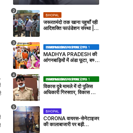
BHOPAL
जरूरतमंदो तक खाना पहुचाँ रही
आदिशक्ति फाउंडेशन संस्था |
HARPALPUR NEWS
BHOPAL SAMACHAR | NO 1 HINDI NEWS PORTAL OF CENTRAL INDIA (MADHYA PRADESH)
MADHYA PRADESH की
आंगनबाड़ियों में अंडा फूटा, बच्चों
को दूध पिलाया जाएगा - MP
NEWS
,
BHOPAL SAMACHAR | NO 1 HINDI NEWS PORTAL OF CENTRAL INDIA (MADHYA PRADESH)
ं
विकास दुबे मामले में दो पुलिस
अधिकारी गिरफ्तार, विकास की
ै
मदद करने का आरोप / VIKAS
DUBEY UPDATE NEWS
BHOPAL
ं
CORONA वायरस-सेनेटाइजर
की कालाबाजारी पर बड़ी
ी
कार्रवाई, मेडिकल स्टोर सील