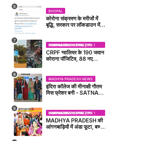
IDCA NEWS
BHOPAL
कोरोना संक्रमण के मरीजों में
बृद्धि, सरकार पर लॉकडाउन में
देरी करने का आरोप!
BHOPAL SAMACHAR | NO 1 HINDI NEWS PORTAL OF CENTRAL INDIA (MADHYA PRADESH)
CRPF ग्वालियर के 190 जवान
कोराना पॉजिटिव, 88 नए
संक्रमित मिले / GWALIOR
NEWS
MADHYA PRADESH NEWS
इंदिरा कॉलेज की मीनाक्षी गौतम
मिस फ्रेशर बनी - SATNA
NEWS
BHOPAL SAMACHAR | NO 1 HINDI NEWS PORTAL OF CENTRAL INDIA (MADHYA PRADESH)
MADHYA PRADESH की
आंगनबाड़ियों में अंडा फूटा, बच्चों
को दूध पिलाया जाएगा - MP
NEWS