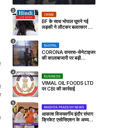
CRIME
BF के साथ भोपाल घूमने गई
लड़की ने लौटकर बलात्कार का
मामला दर्ज कराया
BHOPAL
CORONA वायरस-सेनेटाइजर
की कालाबाजारी पर बड़ी
र
कार्रवाई, मेडिकल स्टोर सील
BUSINESS
VIMAL OIL FOODS LTD
ं
पर CBI की कार्रवाई
र
MADHYA PRADESH NEWS
आकाश विजयवर्गीय इंदौर संभाग
े
क्रिकेट एसोसिएशन के अध्यक्ष
बने, सुरेंद्र शर्मा ने बधाई दी -