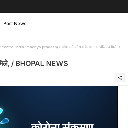
Post News
f central india (madhya pradesh)
भोपाल में कोरोना के 83 नए पॉजिटिव मिले, /
टिव मिले, / BHOPAL NEWS