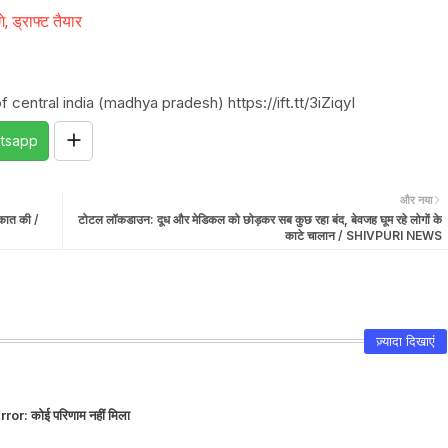
े, ड्राफ्ट तैयार
central india (madhya pradesh) https://ift.tt/3iZiqyI
tsapp
और नया
लाकात की /
टोटल लॉकडाउन: दूध और मेडिकल को छोड़कर सब कुछ रहा बंद, बेवजह घूम रहे लोगों के
काटे चालान / SHIVPURI NEWS
ज़्यादा दिखाएं
rror:
कोई परिणाम नहीं मिला