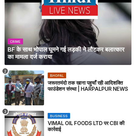
CRIME
BF के साथ भोपाल घूमने गई लड़की ने लौटकर बलात्कार
का मामला दर्ज कराया
BHOPAL
जरूरतमंदो तक खाना पहुचाँ रही आदिशक्ति
फाउंडेशन संस्था | HARPALPUR NEWS
BUSINESS
VIMAL OIL FOODS LTD पर CBI की
कार्रवाई