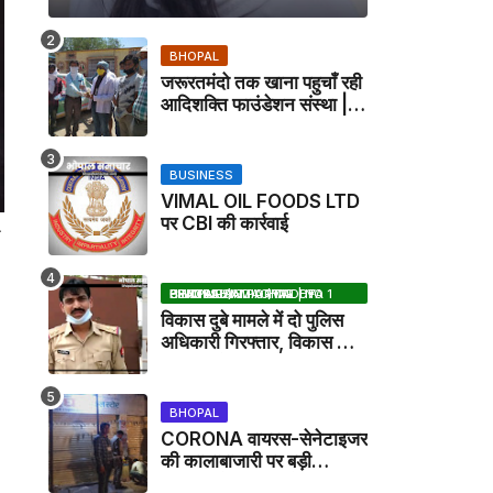
BHOPAL
जरूरतमंदो तक खाना पहुचाँ रही
आदिशक्ति फाउंडेशन संस्था |
HARPALPUR NEWS
BUSINESS
VIMAL OIL FOODS LTD
पर CBI की कार्रवाई
ा
BHOPAL SAMACHAR | NO 1 HINDI NEWS PORTAL OF CENTRAL INDIA (MADHYA PRADESH)
विकास दुबे मामले में दो पुलिस
अधिकारी गिरफ्तार, विकास की
मदद करने का आरोप / VIKAS
DUBEY UPDATE NEWS
BHOPAL
CORONA वायरस-सेनेटाइजर
की कालाबाजारी पर बड़ी
कार्रवाई, मेडिकल स्टोर सील