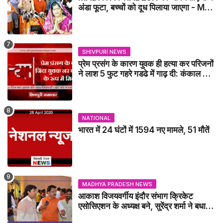
अंडा फूटा, बच्चों को दूध पिलाया जाएगा - MP
NEWS
SHIVPURI NEWS
प्रेम प्रसंग के कारण युवक ही हत्या कर परिजनों
ने लाश 5 फुट गहरे गडढे में गाढ़ दी: कंकाल के
रूप में मिला युवक / karera News
NATIONAL
भारत में 24 घंटों में 1594 नए मामले, 51 मौतें
MADHYA PRADESH NEWS
आकाश विजयवर्गीय इंदौर संभाग क्रिकेट
एसोसिएशन के अध्यक्ष बने, सुरेंद्र शर्मा ने बधाई
दी - IDCA NEWS