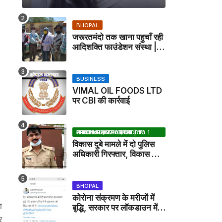
BHOPAL
जरूरतमंदो तक खाना पहुचाँ रही
आदिशक्ति फाउंडेशन संस्था |
HARPALPUR NEWS
BUSINESS
VIMAL OIL FOODS LTD
पर CBI की कार्रवाई
BHOPAL SAMACHAR | NO 1 HINDI NEWS PORTAL OF CENTRAL INDIA (MADHYA PRADESH)
विकास दुबे मामले में दो पुलिस
अधिकारी गिरफ्तार, विकास की
मदद करने का आरोप / VIKAS
DUBEY UPDATE NEWS
BHOPAL
कोरोना संक्रमण के मरीजों में
ा
बृद्धि, सरकार पर लॉकडाउन में
देरी करने का आरोप!
र