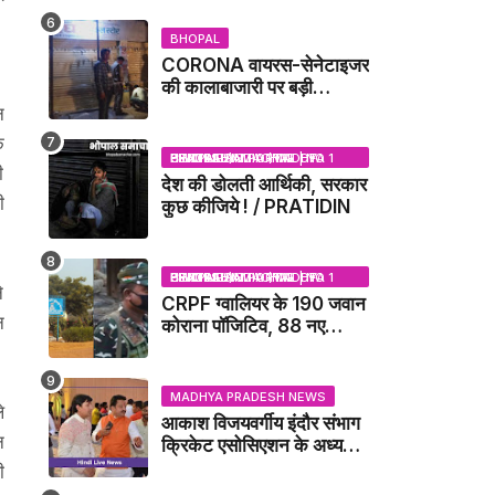
BHOPAL
CORONA वायरस-सेनेटाइजर
की कालाबाजारी पर बड़ी
कार्रवाई, मेडिकल स्टोर सील
न
े
BHOPAL SAMACHAR | NO 1 HINDI NEWS PORTAL OF CENTRAL INDIA (MADHYA PRADESH)
ी
देश की डोलती आर्थिकी, सरकार
ी
कुछ कीजिये ! / PRATIDIN
BHOPAL SAMACHAR | NO 1 HINDI NEWS PORTAL OF CENTRAL INDIA (MADHYA PRADESH)
े
CRPF ग्वालियर के 190 जवान
न
कोराना पॉजिटिव, 88 नए
संक्रमित मिले / GWALIOR
NEWS
MADHYA PRADESH NEWS
े
आकाश विजयवर्गीय इंदौर संभाग
न
क्रिकेट एसोसिएशन के अध्यक्ष
बने, सुरेंद्र शर्मा ने बधाई दी -
ी
IDCA NEWS