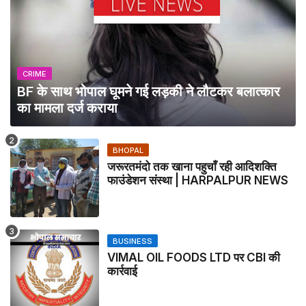
CRIME
BF के साथ भोपाल घूमने गई लड़की ने लौटकर बलात्कार
का मामला दर्ज कराया
BHOPAL
जरूरतमंदो तक खाना पहुचाँ रही आदिशक्ति
फाउंडेशन संस्था | HARPALPUR NEWS
BUSINESS
VIMAL OIL FOODS LTD पर CBI की
कार्रवाई