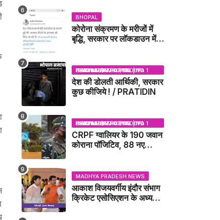
ड
DUBEY UPDATE NEWS
ी
BHOPAL
कोरोना संक्रमण के मरीजों में
बृद्धि, सरकार पर लॉकडाउन में
देरी करने का आरोप!
े
BHOPAL SAMACHAR | NO 1 HINDI NEWS PORTAL OF CENTRAL INDIA (MADHYA PRADESH)
देश की डोलती आर्थिकी, सरकार
कुछ कीजिये ! / PRATIDIN
ा
BHOPAL SAMACHAR | NO 1 HINDI NEWS PORTAL OF CENTRAL INDIA (MADHYA PRADESH)
ग
CRPF ग्वालियर के 190 जवान
कोराना पॉजिटिव, 88 नए
संक्रमित मिले / GWALIOR
NEWS
MADHYA PRADESH NEWS
आकाश विजयवर्गीय इंदौर संभाग
स
क्रिकेट एसोसिएशन के अध्यक्ष
ा
बने, सुरेंद्र शर्मा ने बधाई दी -
ि
IDCA NEWS