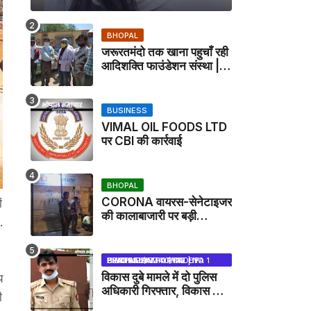
BHOPAL
जरूरतमंदो तक खाना पहुचाँ रही
आदिशक्ति फाउंडेशन संस्था |
HARPALPUR NEWS
BUSINESS
VIMAL OIL FOODS LTD
पर CBI की कार्रवाई
BHOPAL
CORONA वायरस-सेनेटाइजर
ं
की कालाबाजारी पर बड़ी
.
कार्रवाई, मेडिकल स्टोर सील
BHOPAL SAMACHAR | NO 1 HINDI NEWS PORTAL OF CENTRAL INDIA (MADHYA PRADESH)
विकास दुबे मामले में दो पुलिस
य
अधिकारी गिरफ्तार, विकास की
ी
मदद करने का आरोप / VIKAS