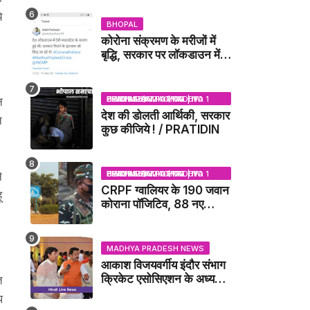
DUBEY UPDATE NEWS
े
BHOPAL
कोरोना संक्रमण के मरीजों में
बृद्धि, सरकार पर लॉकडाउन में
देरी करने का आरोप!
BHOPAL SAMACHAR | NO 1 HINDI NEWS PORTAL OF CENTRAL INDIA (MADHYA PRADESH)
न
देश की डोलती आर्थिकी, सरकार
त
कुछ कीजिये ! / PRATIDIN
BHOPAL SAMACHAR | NO 1 HINDI NEWS PORTAL OF CENTRAL INDIA (MADHYA PRADESH)
े
CRPF ग्वालियर के 190 जवान
ू
कोराना पॉजिटिव, 88 नए
संक्रमित मिले / GWALIOR
NEWS
MADHYA PRADESH NEWS
आकाश विजयवर्गीय इंदौर संभाग
क्रिकेट एसोसिएशन के अध्यक्ष
त
बने, सुरेंद्र शर्मा ने बधाई दी -
प
IDCA NEWS