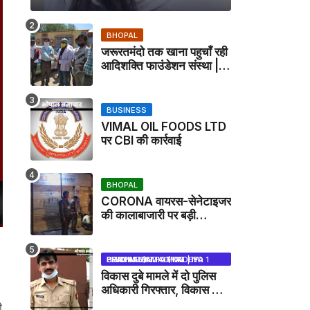
BHOPAL
जरूरतमंदो तक खाना पहुचाँ रही
आदिशक्ति फाउंडेशन संस्था |
HARPALPUR NEWS
BUSINESS
VIMAL OIL FOODS LTD
पर CBI की कार्रवाई
BHOPAL
CORONA वायरस-सेनेटाइजर
की कालाबाजारी पर बड़ी
कार्रवाई, मेडिकल स्टोर सील
BHOPAL SAMACHAR | NO 1 HINDI NEWS PORTAL OF CENTRAL INDIA (MADHYA PRADESH)
विकास दुबे मामले में दो पुलिस
अधिकारी गिरफ्तार, विकास की
मदद करने का आरोप / VIKAS
ी