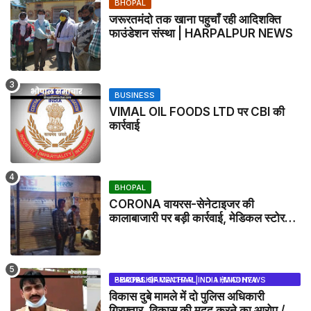
BHOPAL
जरूरतमंदो तक खाना पहुचाँ रही आदिशक्ति
फाउंडेशन संस्था | HARPALPUR NEWS
BUSINESS
VIMAL OIL FOODS LTD पर CBI की
कार्रवाई
BHOPAL
CORONA वायरस-सेनेटाइजर की
कालाबाजारी पर बड़ी कार्रवाई, मेडिकल स्टोर
सील
BHOPAL SAMACHAR | NO 1 HINDI NEWS PORTAL OF CENTRAL INDIA (MADHYA PRADESH)
विकास दुबे मामले में दो पुलिस अधिकारी
गिरफ्तार, विकास की मदद करने का आरोप /