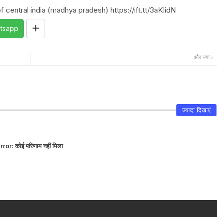
 central india (madhya pradesh) https://ift.tt/3aKIidN
tsapp
और नया
ज़्यादा दिखाएं
rror:
कोई परिणाम नहीं मिला