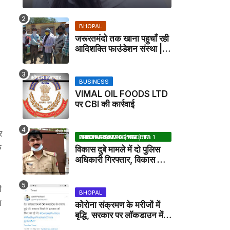
BHOPAL
जरूरतमंदो तक खाना पहुचाँ रही
आदिशक्ति फाउंडेशन संस्था |
HARPALPUR NEWS
BUSINESS
VIMAL OIL FOODS LTD
पर CBI की कार्रवाई
र
BHOPAL SAMACHAR | NO 1 HINDI NEWS PORTAL OF CENTRAL INDIA (MADHYA PRADESH)
े
विकास दुबे मामले में दो पुलिस
अधिकारी गिरफ्तार, विकास की
मदद करने का आरोप / VIKAS
DUBEY UPDATE NEWS
ी
BHOPAL
ा
कोरोना संक्रमण के मरीजों में
बृद्धि, सरकार पर लॉकडाउन में
देरी करने का आरोप!