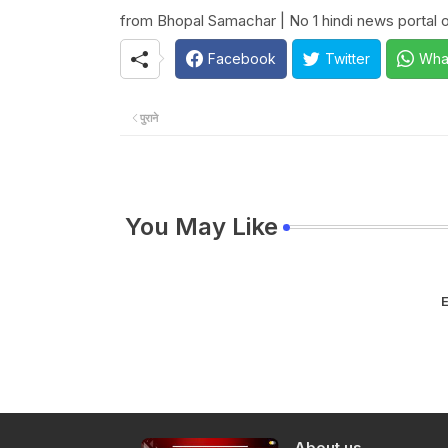
from Bhopal Samachar | No 1 hindi news portal of
Facebook
Twitter
Wha
पुराने
You May Like
E
About us