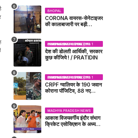
ै
BHOPAL
र
CORONA वायरस-सेनेटाइजर
की कालाबाजारी पर बड़ी
कार्रवाई, मेडिकल स्टोर सील
ह
BHOPAL SAMACHAR | NO 1 HINDI NEWS PORTAL OF CENTRAL INDIA (MADHYA PRADESH)
ी
देश की डोलती आर्थिकी, सरकार
कुछ कीजिये ! / PRATIDIN
BHOPAL SAMACHAR | NO 1 HINDI NEWS PORTAL OF CENTRAL INDIA (MADHYA PRADESH)
CRPF ग्वालियर के 190 जवान
कोराना पॉजिटिव, 88 नए
संक्रमित मिले / GWALIOR
NEWS
MADHYA PRADESH NEWS
आकाश विजयवर्गीय इंदौर संभाग
क्रिकेट एसोसिएशन के अध्यक्ष
बने, सुरेंद्र शर्मा ने बधाई दी -
IDCA NEWS