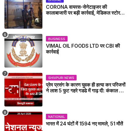
BHOPAL
CORONA वायरस-सेनेटाइजर की
कालाबाजारी पर बड़ी कार्रवाई, मेडिकल स्टोर
सील
BUSINESS
VIMAL OIL FOODS LTD पर CBI की
कार्रवाई
SHIVPURI NEWS
प्रेम प्रसंग के कारण युवक ही हत्या कर परिजनों
ने लाश 5 फुट गहरे गडढे में गाढ़ दी: कंकाल के
रूप में मिला युवक / karera News
NATIONAL
भारत में 24 घंटों में 1594 नए मामले, 51 मौतें