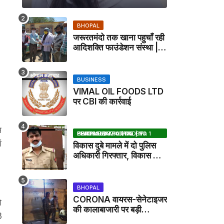
BHOPAL
जरूरतमंदो तक खाना पहुचाँ रही
आदिशक्ति फाउंडेशन संस्था |
HARPALPUR NEWS
BUSINESS
VIMAL OIL FOODS LTD
पर CBI की कार्रवाई
म
BHOPAL SAMACHAR | NO 1 HINDI NEWS PORTAL OF CENTRAL INDIA (MADHYA PRADESH)
ं
विकास दुबे मामले में दो पुलिस
अधिकारी गिरफ्तार, विकास की
मदद करने का आरोप / VIKAS
DUBEY UPDATE NEWS
BHOPAL
CORONA वायरस-सेनेटाइजर
ो
की कालाबाजारी पर बड़ी
3
कार्रवाई, मेडिकल स्टोर सील