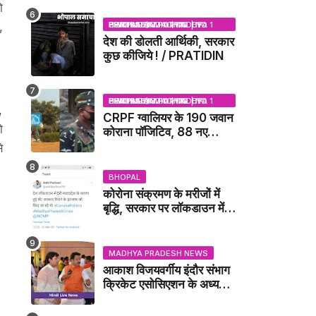
ो
,
BHOPAL SAMACHAR | NO 1 HINDI NEWS PORTAL OF CENTRAL INDIA (MADHYA PRADESH)
देश की डोलती आर्थिकी, सरकार
कुछ कीजिये ! / PRATIDIN
BHOPAL SAMACHAR | NO 1 HINDI NEWS PORTAL OF CENTRAL INDIA (MADHYA PRADESH)
,
CRPF ग्वालियर के 190 जवान
ो
कोराना पॉजिटिव, 88 नए
संक्रमित मिले / GWALIOR
े
NEWS
BHOPAL
कोरोना संक्रमण के मरीजों में
बृद्धि, सरकार पर लॉकडाउन में
देरी करने का आरोप!
MADHYA PRADESH NEWS
आकाश विजयवर्गीय इंदौर संभाग
क्रिकेट एसोसिएशन के अध्यक्ष
बने, सुरेंद्र शर्मा ने बधाई दी -
IDCA NEWS