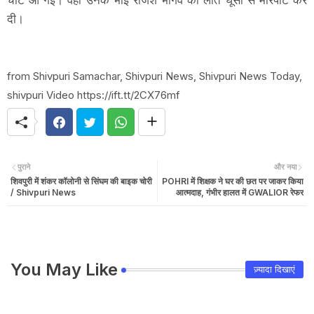
चोट आ गई। वहीं उनके भाई राजेश भार्गव की लात घूसों से मारपीट कर
दी।
from Shivpuri Samachar, Shivpuri News, Shivpuri News Today,
shivpuri Video https://ift.tt/2CX76mf
पुराने
और नया
शिवपुरी में शंकर कॉलोनी से सिंघम की बाइक चोरी
POHRI में शिक्षक ने घर की छत पर जाकर किया
/ Shivpuri News
आत्मदाह, गंभीर हालत में GWALIOR रेफर
You May Like
ज़्यादा दिखाएं