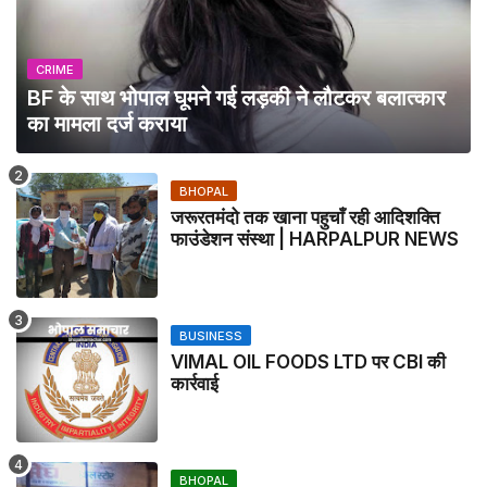
CRIME
BF के साथ भोपाल घूमने गई लड़की ने लौटकर बलात्कार
का मामला दर्ज कराया
BHOPAL
जरूरतमंदो तक खाना पहुचाँ रही आदिशक्ति
फाउंडेशन संस्था | HARPALPUR NEWS
BUSINESS
VIMAL OIL FOODS LTD पर CBI की
कार्रवाई
BHOPAL