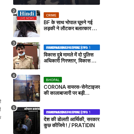
CRIME
BF के साथ भोपाल घूमने गई
लड़की ने लौटकर बलात्कार का
मामला दर्ज कराया
BHOPAL SAMACHAR | NO 1 HINDI NEWS PORTAL OF CENTRAL INDIA (MADHYA PRADESH)
विकास दुबे मामले में दो पुलिस
अधिकारी गिरफ्तार, विकास की
मदद करने का आरोप / VIKAS
DUBEY UPDATE NEWS
BHOPAL
CORONA वायरस-सेनेटाइजर
की कालाबाजारी पर बड़ी
कार्रवाई, मेडिकल स्टोर सील
ो
ं
BHOPAL SAMACHAR | NO 1 HINDI NEWS PORTAL OF CENTRAL INDIA (MADHYA PRADESH)
े
देश की डोलती आर्थिकी, सरकार
कुछ कीजिये ! / PRATIDIN