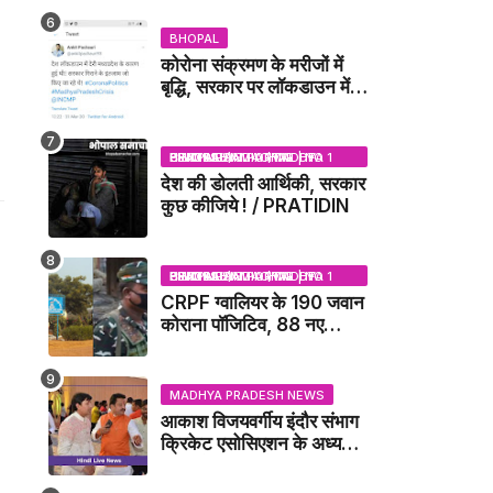
DUBEY UPDATE NEWS
BHOPAL
कोरोना संक्रमण के मरीजों में
बृद्धि, सरकार पर लॉकडाउन में
देरी करने का आरोप!
BHOPAL SAMACHAR | NO 1 HINDI NEWS PORTAL OF CENTRAL INDIA (MADHYA PRADESH)
देश की डोलती आर्थिकी, सरकार
कुछ कीजिये ! / PRATIDIN
BHOPAL SAMACHAR | NO 1 HINDI NEWS PORTAL OF CENTRAL INDIA (MADHYA PRADESH)
CRPF ग्वालियर के 190 जवान
कोराना पॉजिटिव, 88 नए
संक्रमित मिले / GWALIOR
NEWS
MADHYA PRADESH NEWS
आकाश विजयवर्गीय इंदौर संभाग
क्रिकेट एसोसिएशन के अध्यक्ष
बने, सुरेंद्र शर्मा ने बधाई दी -
IDCA NEWS