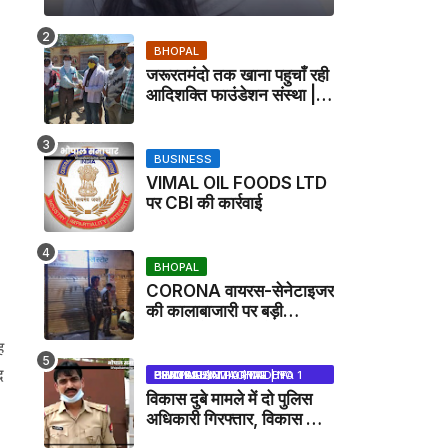
BHOPAL
जरूरतमंदो तक खाना पहुचाँ रही
आदिशक्ति फाउंडेशन संस्था |
HARPALPUR NEWS
BUSINESS
VIMAL OIL FOODS LTD
पर CBI की कार्रवाई
BHOPAL
CORONA वायरस-सेनेटाइजर
की कालाबाजारी पर बड़ी
कार्रवाई, मेडिकल स्टोर सील
ह
द
BHOPAL SAMACHAR | NO 1 HINDI NEWS PORTAL OF CENTRAL INDIA (MADHYA PRADESH)
विकास दुबे मामले में दो पुलिस
अधिकारी गिरफ्तार, विकास की
मदद करने का आरोप / VIKAS