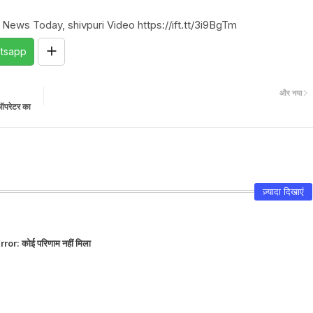
 News Today, shivpuri Video https://ift.tt/3i9BgTm
tsapp
और नया
 ऑपरेटर का
ज़्यादा दिखाएं
rror:
कोई परिणाम नहीं मिला