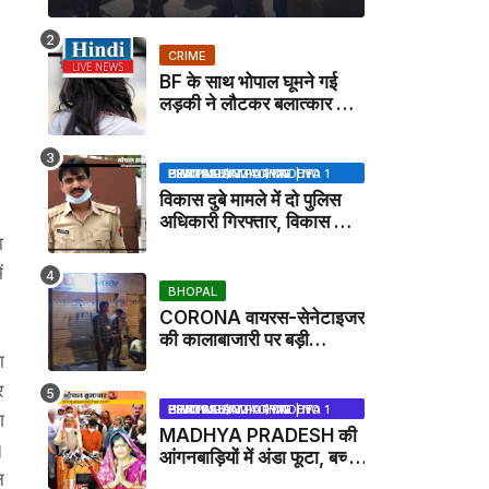
CRIME
BF के साथ भोपाल घूमने गई
लड़की ने लौटकर बलात्कार का
मामला दर्ज कराया
BHOPAL SAMACHAR | NO 1 HINDI NEWS PORTAL OF CENTRAL INDIA (MADHYA PRADESH)
विकास दुबे मामले में दो पुलिस
अधिकारी गिरफ्तार, विकास की
ा
मदद करने का आरोप / VIKAS
DUBEY UPDATE NEWS
ं
BHOPAL
CORONA वायरस-सेनेटाइजर
की कालाबाजारी पर बड़ी
ा
कार्रवाई, मेडिकल स्टोर सील
र
BHOPAL SAMACHAR | NO 1 HINDI NEWS PORTAL OF CENTRAL INDIA (MADHYA PRADESH)
ग
MADHYA PRADESH की
।
आंगनबाड़ियों में अंडा फूटा, बच्चों
न
को दूध पिलाया जाएगा - MP