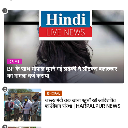
CRIME
BF के साथ भोपाल घूमने गई लड़की ने लौटकर बलात्कार
का मामला दर्ज कराया
BHOPAL
जरूरतमंदो तक खाना पहुचाँ रही आदिशक्ति
फाउंडेशन संस्था | HARPALPUR NEWS