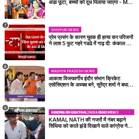
अंडा फूटा, बच्चों को दूध पिलाया जाएगा - MP
NEWS
SHIVPURI NEWS
प्रेम प्रसंग के कारण युवक ही हत्या कर परिजनों
ने लाश 5 फुट गहरे गडढे में गाढ़ दी: कंकाल के
रूप में मिला युवक / karera News
MADHYA PRADESH NEWS
आकाश विजयवर्गीय इंदौर संभाग क्रिकेट
एसोसिएशन के अध्यक्ष बने, सुरेंद्र शर्मा ने बधाई
दी - IDCA NEWS
BHOPAL SAMACHAR | NO 1 HINDI NEWS PORTAL OF CENTRAL INDIA (MADHYA PRADESH)
KAMAL NATH की नजरों में नंबर बढ़ाने
सिंधिया को काले झंडे दिखाने वाले कांग्रेस नेता
जिलाबदर - GWALIOR NEWS