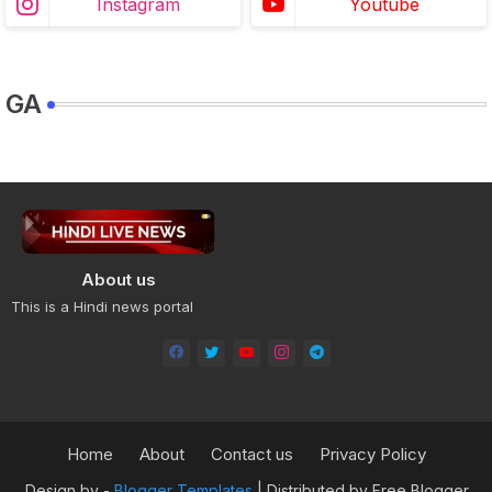
Instagram
Youtube
GA
About us
This is a Hindi news portal
Home
About
Contact us
Privacy Policy
Design by -
Blogger Templates
| Distributed by
Free Blogger