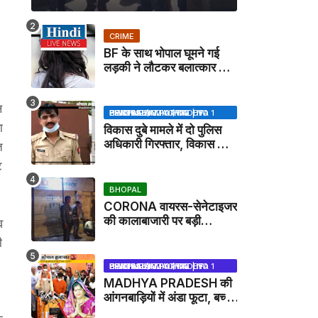
CRIME
BF के साथ भोपाल घूमने गई
लड़की ने लौटकर बलात्कार का
मामला दर्ज कराया
ल
BHOPAL SAMACHAR | NO 1 HINDI NEWS PORTAL OF CENTRAL INDIA (MADHYA PRADESH)
ा
विकास दुबे मामले में दो पुलिस
अधिकारी गिरफ्तार, विकास की
त
मदद करने का आरोप / VIKAS
ट
DUBEY UPDATE NEWS
BHOPAL
CORONA वायरस-सेनेटाइजर
की कालाबाजारी पर बड़ी
व
कार्रवाई, मेडिकल स्टोर सील
ी
BHOPAL SAMACHAR | NO 1 HINDI NEWS PORTAL OF CENTRAL INDIA (MADHYA PRADESH)
MADHYA PRADESH की
आंगनबाड़ियों में अंडा फूटा, बच्चों
को दूध पिलाया जाएगा - MP