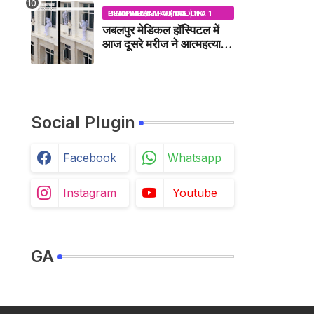
NEWS
BHOPAL SAMACHAR | NO 1 HINDI NEWS PORTAL OF CENTRAL INDIA (MADHYA PRADESH)
जबलपुर मेडिकल हॉस्पिटल में
आज दूसरे मरीज ने आत्महत्या
की कोशिश की /
JABALPUR NEWS
Social Plugin
Facebook
Whatsapp
Instagram
Youtube
GA