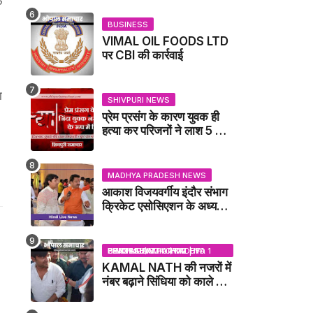
क
NEWS
BUSINESS
VIMAL OIL FOODS LTD
पर CBI की कार्रवाई
ा
SHIVPURI NEWS
प्रेम प्रसंग के कारण युवक ही
हत्या कर परिजनों ने लाश 5 फुट
गहरे गडढे में गाढ़ दी: कंकाल के
रूप में मिला युवक / karera
News
MADHYA PRADESH NEWS
आकाश विजयवर्गीय इंदौर संभाग
क्रिकेट एसोसिएशन के अध्यक्ष
बने, सुरेंद्र शर्मा ने बधाई दी -
IDCA NEWS
BHOPAL SAMACHAR | NO 1 HINDI NEWS PORTAL OF CENTRAL INDIA (MADHYA PRADESH)
KAMAL NATH की नजरों में
नंबर बढ़ाने सिंधिया को काले झंडे
दिखाने वाले कांग्रेस नेता
जिलाबदर - GWALIOR