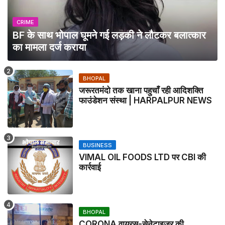
CRIME
BF के साथ भोपाल घूमने गई लड़की ने लौटकर बलात्कार
का मामला दर्ज कराया
BHOPAL
जरूरतमंदो तक खाना पहुचाँ रही आदिशक्ति
फाउंडेशन संस्था | HARPALPUR NEWS
BUSINESS
VIMAL OIL FOODS LTD पर CBI की
कार्रवाई
BHOPAL
CORONA वायरस-सेनेटाइजर की