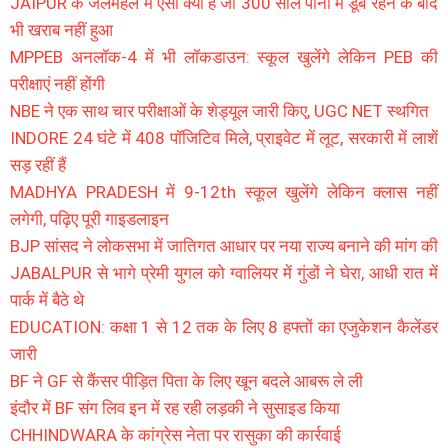
JAIPUR के जलमहल में ऐसा क्या है जो 300 साल पानी में डूबे रहने के बाद
भी खराब नहीं हुआ
MPPEB अनलॉक-4 में भी लॉकडाउन: स्कूल खुलेंगे लेकिन PEB की
परीक्षाएं नहीं होंगी
NBE ने एक साथ चार परीक्षाओं के शेड्यूल जारी किए, UGC NET स्थगित
INDORE 24 घंटे में 408 पॉजिटिव मिले, प्राइवेट में लूट, सरकारी में लाशें
सड़ रहीं हैं
MADHYA PRADESH में 9-12th स्कूल खुलेंगे लेकिन क्लास नहीं
लगेगी, पढ़िए पूरी गाइडलाइन
BJP सांसद ने लोकसभा में जातिगत आधार पर नया राज्य बनाने की मांग की
JABALPUR से भागे प्रेमी युगल को ग्वालियर में गुंडों ने घेरा, आधी रात में
पार्क में बैठे थे
EDUCATION: कक्षा 1 से 12 तक के लिए 8 हफ्तों का एजुकेशन कैलेंडर
जारी
BF ने GF से कैंसर पीड़ित पिता के लिए खून बदले आबरू ले ली
इंदौर में BF संग लिव इन में रह रही लड़की ने सुसाइड किया
CHHINDWARA के कांग्रेस नेता पर रासुका की कार्रवाई