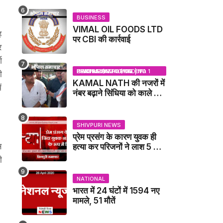
BUSINESS
VIMAL OIL FOODS LTD
ह
पर CBI की कार्रवाई
र
श
BHOPAL SAMACHAR | NO 1 HINDI NEWS PORTAL OF CENTRAL INDIA (MADHYA PRADESH)
ी
KAMAL NATH की नजरों में
ं
नंबर बढ़ाने सिंधिया को काले झंडे
दिखाने वाले कांग्रेस नेता
जिलाबदर - GWALIOR
NEWS
SHIVPURI NEWS
प्रेम प्रसंग के कारण युवक ही
स
हत्या कर परिजनों ने लाश 5 फुट
गहरे गडढे में गाढ़ दी: कंकाल के
ी
रूप में मिला युवक / karera
News
NATIONAL
भारत में 24 घंटों में 1594 नए
मामले, 51 मौतें