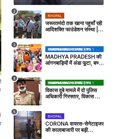
BHOPAL
जरूरतमंदो तक खाना पहुचाँ रही
आदिशक्ति फाउंडेशन संस्था |
HARPALPUR NEWS
BHOPAL SAMACHAR | NO 1 HINDI NEWS PORTAL OF CENTRAL INDIA (MADHYA PRADESH)
MADHYA PRADESH की
आंगनबाड़ियों में अंडा फूटा, बच्चों
को दूध पिलाया जाएगा - MP
NEWS
ी
BHOPAL SAMACHAR | NO 1 HINDI NEWS PORTAL OF CENTRAL INDIA (MADHYA PRADESH)
ि
विकास दुबे मामले में दो पुलिस
अधिकारी गिरफ्तार, विकास की
मदद करने का आरोप / VIKAS
DUBEY UPDATE NEWS
ा
BHOPAL
ा
CORONA वायरस-सेनेटाइजर
की कालाबाजारी पर बड़ी
कार्रवाई, मेडिकल स्टोर सील