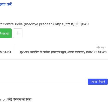
्लिक करें
 central india (madhya pradesh) https://ift.tt/3j8QkA9
tsapp
और नया
TIKAMGARH
शुभ-लाभ अपार्टमेंट के गार्ड की हत्या राज खुला, आरोपी गिरफ्तार / INDORE NEWS
ज़्यादा दिखाएं
rror:
कोई परिणाम नहीं मिला