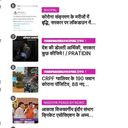
DUBEY UPDATE NEWS
े
BHOPAL
कोरोना संक्रमण के मरीजों में
बृद्धि, सरकार पर लॉकडाउन में
देरी करने का आरोप!
न
BHOPAL SAMACHAR | NO 1 HINDI NEWS PORTAL OF CENTRAL INDIA (MADHYA PRADESH)
देश की डोलती आर्थिकी, सरकार
।
कुछ कीजिये ! / PRATIDIN
BHOPAL SAMACHAR | NO 1 HINDI NEWS PORTAL OF CENTRAL INDIA (MADHYA PRADESH)
CRPF ग्वालियर के 190 जवान
ा
कोराना पॉजिटिव, 88 नए
े
संक्रमित मिले / GWALIOR
NEWS
MADHYA PRADESH NEWS
आकाश विजयवर्गीय इंदौर संभाग
क्रिकेट एसोसिएशन के अध्यक्ष
बने, सुरेंद्र शर्मा ने बधाई दी -
ा
IDCA NEWS