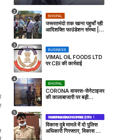
BHOPAL
जरूरतमंदो तक खाना पहुचाँ रही
आदिशक्ति फाउंडेशन संस्था |
HARPALPUR NEWS
BUSINESS
VIMAL OIL FOODS LTD
पर CBI की कार्रवाई
BHOPAL
CORONA वायरस-सेनेटाइजर
ं
की कालाबाजारी पर बड़ी
कार्रवाई, मेडिकल स्टोर सील
र
BHOPAL SAMACHAR | NO 1 HINDI NEWS PORTAL OF CENTRAL INDIA (MADHYA PRADESH)
विकास दुबे मामले में दो पुलिस
म
अधिकारी गिरफ्तार, विकास की
मदद करने का आरोप / VIKAS
ं