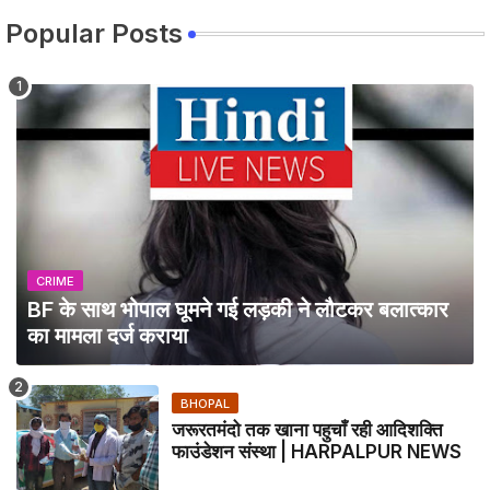
Popular Posts
CRIME
BF के साथ भोपाल घूमने गई लड़की ने लौटकर बलात्कार
का मामला दर्ज कराया
BHOPAL
जरूरतमंदो तक खाना पहुचाँ रही आदिशक्ति
फाउंडेशन संस्था | HARPALPUR NEWS