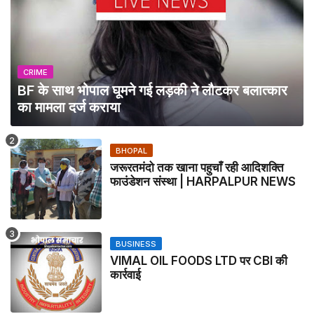
CRIME
BF के साथ भोपाल घूमने गई लड़की ने लौटकर बलात्कार
का मामला दर्ज कराया
BHOPAL
जरूरतमंदो तक खाना पहुचाँ रही आदिशक्ति
फाउंडेशन संस्था | HARPALPUR NEWS
BUSINESS
VIMAL OIL FOODS LTD पर CBI की
कार्रवाई