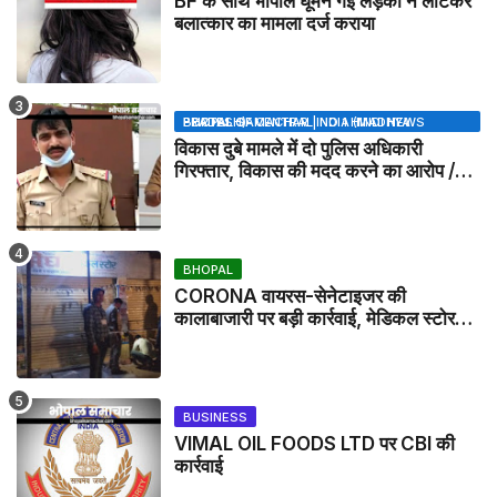
BF के साथ भोपाल घूमने गई लड़की ने लौटकर
बलात्कार का मामला दर्ज कराया
BHOPAL SAMACHAR | NO 1 HINDI NEWS PORTAL OF CENTRAL INDIA (MADHYA PRADESH)
विकास दुबे मामले में दो पुलिस अधिकारी
गिरफ्तार, विकास की मदद करने का आरोप /
VIKAS DUBEY UPDATE NEWS
BHOPAL
CORONA वायरस-सेनेटाइजर की
कालाबाजारी पर बड़ी कार्रवाई, मेडिकल स्टोर
सील
BUSINESS
VIMAL OIL FOODS LTD पर CBI की
कार्रवाई