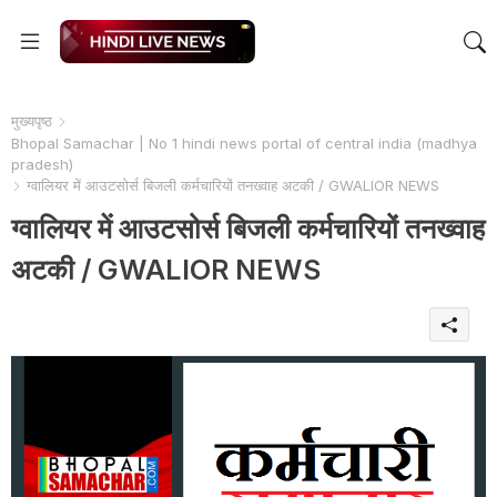
मुख्यपृष्ठ
Bhopal Samachar | No 1 hindi news portal of central india (madhya
pradesh)
ग्वालियर में आउटसोर्स बिजली कर्मचारियों तनख्वाह अटकी / GWALIOR NEWS
ग्वालियर में आउटसोर्स बिजली कर्मचारियों तनख्वाह
अटकी / GWALIOR NEWS