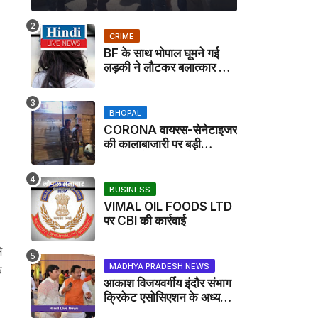
CRIME
BF के साथ भोपाल घूमने गई
लड़की ने लौटकर बलात्कार का
मामला दर्ज कराया
BHOPAL
CORONA वायरस-सेनेटाइजर
की कालाबाजारी पर बड़ी
कार्रवाई, मेडिकल स्टोर सील
BUSINESS
VIMAL OIL FOODS LTD
पर CBI की कार्रवाई
े
MADHYA PRADESH NEWS
े
आकाश विजयवर्गीय इंदौर संभाग
क्रिकेट एसोसिएशन के अध्यक्ष
बने, सुरेंद्र शर्मा ने बधाई दी -