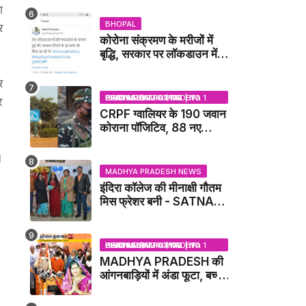
IDCA NEWS
श
BHOPAL
र
कोरोना संक्रमण के मरीजों में
बृद्धि, सरकार पर लॉकडाउन में
देरी करने का आरोप!
र
BHOPAL SAMACHAR | NO 1 HINDI NEWS PORTAL OF CENTRAL INDIA (MADHYA PRADESH)
र
CRPF ग्वालियर के 190 जवान
कोराना पॉजिटिव, 88 नए
संक्रमित मिले / GWALIOR
NEWS
।
MADHYA PRADESH NEWS
इंदिरा कॉलेज की मीनाक्षी गौतम
मिस फ्रेशर बनी - SATNA
NEWS
BHOPAL SAMACHAR | NO 1 HINDI NEWS PORTAL OF CENTRAL INDIA (MADHYA PRADESH)
MADHYA PRADESH की
आंगनबाड़ियों में अंडा फूटा, बच्चों
को दूध पिलाया जाएगा - MP
NEWS