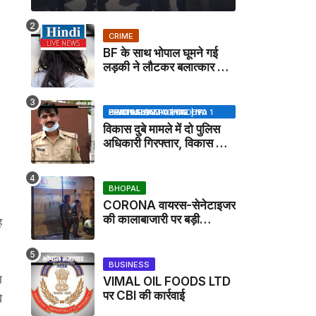
CRIME
BF के साथ भोपाल घूमने गई
लड़की ने लौटकर बलात्कार का
मामला दर्ज कराया
BHOPAL SAMACHAR | NO 1 HINDI NEWS PORTAL OF CENTRAL INDIA (MADHYA PRADESH)
विकास दुबे मामले में दो पुलिस
अधिकारी गिरफ्तार, विकास की
मदद करने का आरोप / VIKAS
DUBEY UPDATE NEWS
BHOPAL
CORONA वायरस-सेनेटाइजर
की कालाबाजारी पर बड़ी
ह
कार्रवाई, मेडिकल स्टोर सील
BUSINESS
म
VIMAL OIL FOODS LTD
पर CBI की कार्रवाई
े