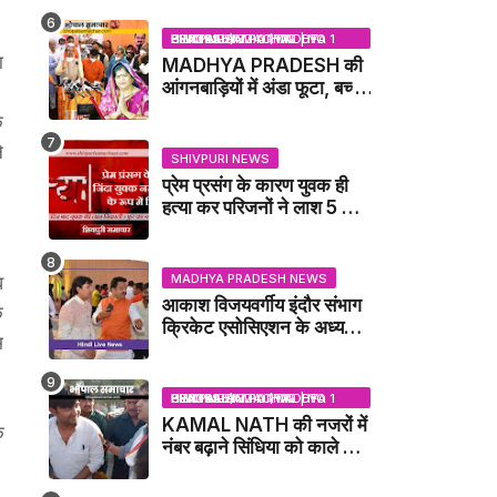
BHOPAL SAMACHAR | NO 1 HINDI NEWS PORTAL OF CENTRAL INDIA (MADHYA PRADESH)
ा
MADHYA PRADESH की
आंगनबाड़ियों में अंडा फूटा, बच्चों
।
को दूध पिलाया जाएगा - MP
क
NEWS
े
SHIVPURI NEWS
प्रेम प्रसंग के कारण युवक ही
हत्या कर परिजनों ने लाश 5 फुट
गहरे गडढे में गाढ़ दी: कंकाल के
रूप में मिला युवक / karera
News
MADHYA PRADESH NEWS
व
आकाश विजयवर्गीय इंदौर संभाग
े
क्रिकेट एसोसिएशन के अध्यक्ष
म
बने, सुरेंद्र शर्मा ने बधाई दी -
IDCA NEWS
BHOPAL SAMACHAR | NO 1 HINDI NEWS PORTAL OF CENTRAL INDIA (MADHYA PRADESH)
KAMAL NATH की नजरों में
ि
नंबर बढ़ाने सिंधिया को काले झंडे
।
दिखाने वाले कांग्रेस नेता
जिलाबदर - GWALIOR