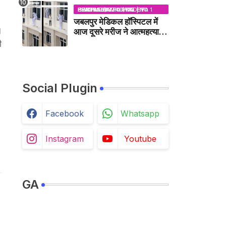
NEWS
BHOPAL SAMACHAR | NO 1 HINDI NEWS PORTAL OF CENTRAL INDIA (MADHYA PRADESH)
जबलपुर मेडिकल हॉस्पिटल में
।
आज दूसरे मरीज ने आत्महत्या
की कोशिश की /
ी
JABALPUR NEWS
Social Plugin
Facebook
Whatsapp
Instagram
Youtube
GA