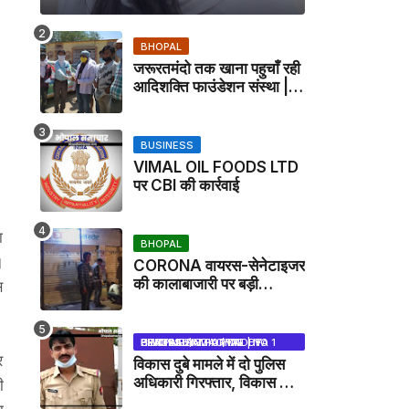
BHOPAL
जरूरतमंदो तक खाना पहुचाँ रही
आदिशक्ति फाउंडेशन संस्था |
HARPALPUR NEWS
BUSINESS
VIMAL OIL FOODS LTD
पर CBI की कार्रवाई
ा
BHOPAL
।
CORONA वायरस-सेनेटाइजर
की कालाबाजारी पर बड़ी
स
कार्रवाई, मेडिकल स्टोर सील
BHOPAL SAMACHAR | NO 1 HINDI NEWS PORTAL OF CENTRAL INDIA (MADHYA PRADESH)
र
विकास दुबे मामले में दो पुलिस
अधिकारी गिरफ्तार, विकास की
ी
मदद करने का आरोप / VIKAS