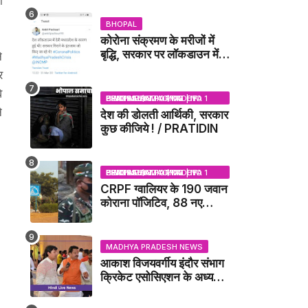
ा
DUBEY UPDATE NEWS
BHOPAL
कोरोना संक्रमण के मरीजों में
बृद्धि, सरकार पर लॉकडाउन में
े
देरी करने का आरोप!
र
े
BHOPAL SAMACHAR | NO 1 HINDI NEWS PORTAL OF CENTRAL INDIA (MADHYA PRADESH)
े
देश की डोलती आर्थिकी, सरकार
कुछ कीजिये ! / PRATIDIN
BHOPAL SAMACHAR | NO 1 HINDI NEWS PORTAL OF CENTRAL INDIA (MADHYA PRADESH)
CRPF ग्वालियर के 190 जवान
कोराना पॉजिटिव, 88 नए
संक्रमित मिले / GWALIOR
NEWS
MADHYA PRADESH NEWS
आकाश विजयवर्गीय इंदौर संभाग
क्रिकेट एसोसिएशन के अध्यक्ष
बने, सुरेंद्र शर्मा ने बधाई दी -
IDCA NEWS