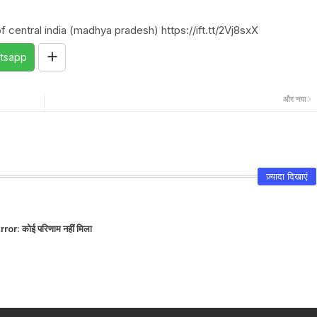
 central india (madhya pradesh) https://ift.tt/2Vj8sxX
tsapp
और नया
ज़्यादा दिखाएं
rror:
कोई परिणाम नहीं मिला