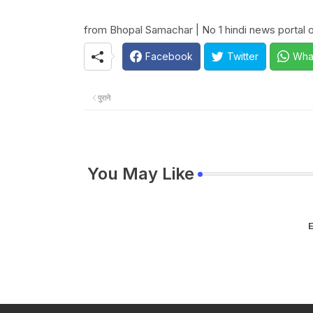
from Bhopal Samachar | No 1 hindi news portal of
Facebook
Twitter
Wha
पुराने
You May Like
E