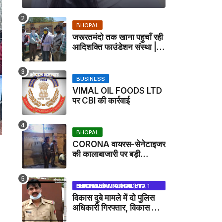
BHOPAL
जरूरतमंदो तक खाना पहुचाँ रही
आदिशक्ति फाउंडेशन संस्था |
HARPALPUR NEWS
BUSINESS
VIMAL OIL FOODS LTD
पर CBI की कार्रवाई
BHOPAL
CORONA वायरस-सेनेटाइजर
की कालाबाजारी पर बड़ी
कार्रवाई, मेडिकल स्टोर सील
BHOPAL SAMACHAR | NO 1 HINDI NEWS PORTAL OF CENTRAL INDIA (MADHYA PRADESH)
विकास दुबे मामले में दो पुलिस
अधिकारी गिरफ्तार, विकास की
मदद करने का आरोप / VIKAS