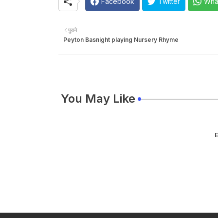
Facebook
Twitter
Wha
पुराने
Peyton Basnight playing Nursery Rhyme
You May Like
E