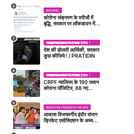
DUBEY UPDATE NEWS
BHOPAL
कोरोना संक्रमण के मरीजों में
बृद्धि, सरकार पर लॉकडाउन में
देरी करने का आरोप!
BHOPAL SAMACHAR | NO 1 HINDI NEWS PORTAL OF CENTRAL INDIA (MADHYA PRADESH)
देश की डोलती आर्थिकी, सरकार
कुछ कीजिये ! / PRATIDIN
BHOPAL SAMACHAR | NO 1 HINDI NEWS PORTAL OF CENTRAL INDIA (MADHYA PRADESH)
CRPF ग्वालियर के 190 जवान
कोराना पॉजिटिव, 88 नए
संक्रमित मिले / GWALIOR
NEWS
MADHYA PRADESH NEWS
आकाश विजयवर्गीय इंदौर संभाग
क्रिकेट एसोसिएशन के अध्यक्ष
बने, सुरेंद्र शर्मा ने बधाई दी -
IDCA NEWS