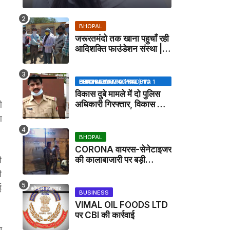
BHOPAL
जरूरतमंदो तक खाना पहुचाँ रही
आदिशक्ति फाउंडेशन संस्था |
HARPALPUR NEWS
BHOPAL SAMACHAR | NO 1 HINDI NEWS PORTAL OF CENTRAL INDIA (MADHYA PRADESH)
विकास दुबे मामले में दो पुलिस
अधिकारी गिरफ्तार, विकास की
ी
मदद करने का आरोप / VIKAS
ा
DUBEY UPDATE NEWS
BHOPAL
CORONA वायरस-सेनेटाइजर
की कालाबाजारी पर बड़ी
ी
कार्रवाई, मेडिकल स्टोर सील
ी
ई
BUSINESS
VIMAL OIL FOODS LTD
पर CBI की कार्रवाई
ध