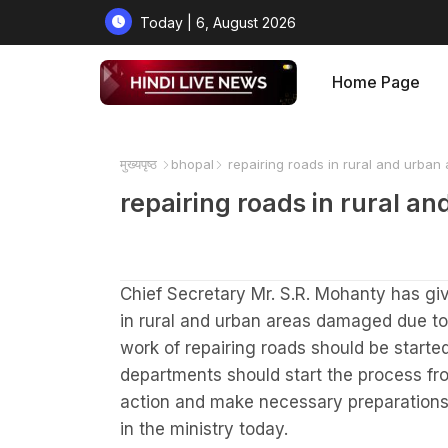
Today | 6, August 2026
Home Page
मुख्यपृष्ठ
bhopal
repairing roads in rural and urban
repairing roads in rural a
Chief Secretary Mr. S.R. Mohanty has giv
in rural and urban areas damaged due to
work of repairing roads should be start
departments should start the process f
action and make necessary preparations.
in the ministry today.