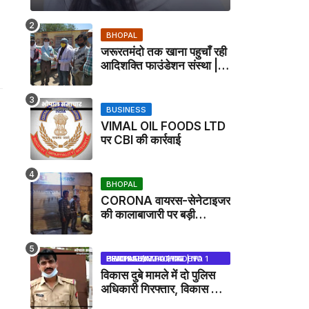
BHOPAL
जरूरतमंदो तक खाना पहुचाँ रही
आदिशक्ति फाउंडेशन संस्था |
HARPALPUR NEWS
BUSINESS
VIMAL OIL FOODS LTD
पर CBI की कार्रवाई
BHOPAL
CORONA वायरस-सेनेटाइजर
की कालाबाजारी पर बड़ी
कार्रवाई, मेडिकल स्टोर सील
BHOPAL SAMACHAR | NO 1 HINDI NEWS PORTAL OF CENTRAL INDIA (MADHYA PRADESH)
विकास दुबे मामले में दो पुलिस
अधिकारी गिरफ्तार, विकास की
मदद करने का आरोप / VIKAS