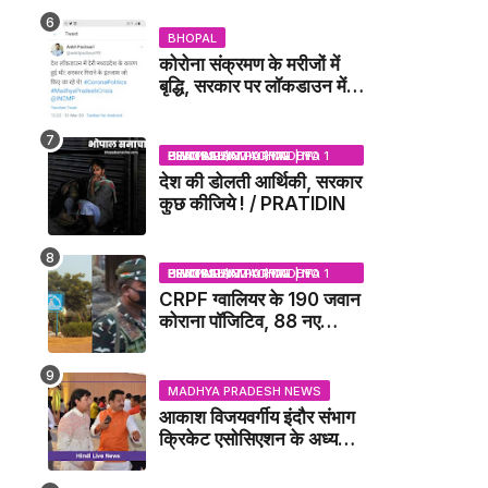
DUBEY UPDATE NEWS
BHOPAL
कोरोना संक्रमण के मरीजों में
बृद्धि, सरकार पर लॉकडाउन में
देरी करने का आरोप!
BHOPAL SAMACHAR | NO 1 HINDI NEWS PORTAL OF CENTRAL INDIA (MADHYA PRADESH)
देश की डोलती आर्थिकी, सरकार
कुछ कीजिये ! / PRATIDIN
BHOPAL SAMACHAR | NO 1 HINDI NEWS PORTAL OF CENTRAL INDIA (MADHYA PRADESH)
CRPF ग्वालियर के 190 जवान
कोराना पॉजिटिव, 88 नए
संक्रमित मिले / GWALIOR
NEWS
MADHYA PRADESH NEWS
आकाश विजयवर्गीय इंदौर संभाग
क्रिकेट एसोसिएशन के अध्यक्ष
बने, सुरेंद्र शर्मा ने बधाई दी -
IDCA NEWS