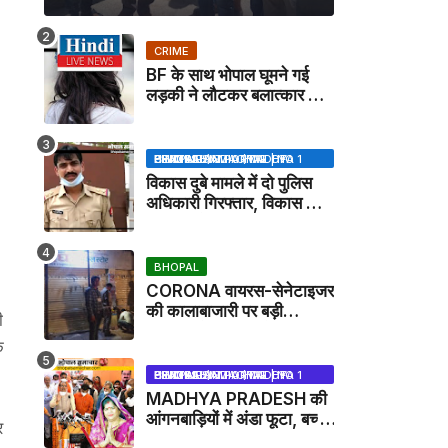
CRIME
BF के साथ भोपाल घूमने गई
लड़की ने लौटकर बलात्कार का
मामला दर्ज कराया
BHOPAL SAMACHAR | NO 1 HINDI NEWS PORTAL OF CENTRAL INDIA (MADHYA PRADESH)
विकास दुबे मामले में दो पुलिस
अधिकारी गिरफ्तार, विकास की
मदद करने का आरोप / VIKAS
DUBEY UPDATE NEWS
BHOPAL
CORONA वायरस-सेनेटाइजर
की कालाबाजारी पर बड़ी
ी
कार्रवाई, मेडिकल स्टोर सील
े
BHOPAL SAMACHAR | NO 1 HINDI NEWS PORTAL OF CENTRAL INDIA (MADHYA PRADESH)
MADHYA PRADESH की
आंगनबाड़ियों में अंडा फूटा, बच्चों
र
को दूध पिलाया जाएगा - MP