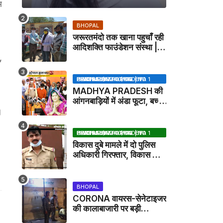
म
BHOPAL
जरूरतमंदो तक खाना पहुचाँ रही
आदिशक्ति फाउंडेशन संस्था |
HARPALPUR NEWS
,
BHOPAL SAMACHAR | NO 1 HINDI NEWS PORTAL OF CENTRAL INDIA (MADHYA PRADESH)
MADHYA PRADESH की
आंगनबाड़ियों में अंडा फूटा, बच्चों
को दूध पिलाया जाएगा - MP
।
NEWS
BHOPAL SAMACHAR | NO 1 HINDI NEWS PORTAL OF CENTRAL INDIA (MADHYA PRADESH)
विकास दुबे मामले में दो पुलिस
अधिकारी गिरफ्तार, विकास की
मदद करने का आरोप / VIKAS
DUBEY UPDATE NEWS
BHOPAL
CORONA वायरस-सेनेटाइजर
की कालाबाजारी पर बड़ी
कार्रवाई, मेडिकल स्टोर सील