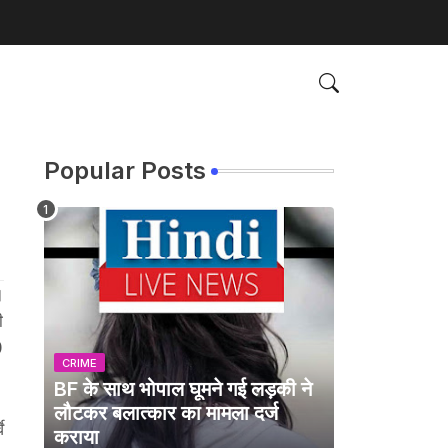
Popular Posts
।
ी
0
CRIME
BF के साथ भोपाल घूमने गई लड़की ने
लौटकर बलात्कार का मामला दर्ज
े
कराया