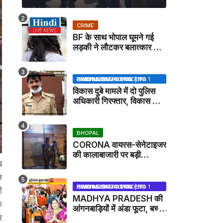
CRIME
BF के साथ भोपाल घूमने गई
लड़की ने लौटकर बलात्कार का
मामला दर्ज कराया
BHOPAL SAMACHAR | NO 1 HINDI NEWS PORTAL OF CENTRAL INDIA (MADHYA PRADESH)
विकास दुबे मामले में दो पुलिस
अधिकारी गिरफ्तार, विकास की
मदद करने का आरोप / VIKAS
DUBEY UPDATE NEWS
BHOPAL
CORONA वायरस-सेनेटाइजर
की कालाबाजारी पर बड़ी
ब
कार्रवाई, मेडिकल स्टोर सील
त
BHOPAL SAMACHAR | NO 1 HINDI NEWS PORTAL OF CENTRAL INDIA (MADHYA PRADESH)
ी
MADHYA PRADESH की
क
आंगनबाड़ियों में अंडा फूटा, बच्चों
र
को दूध पिलाया जाएगा - MP