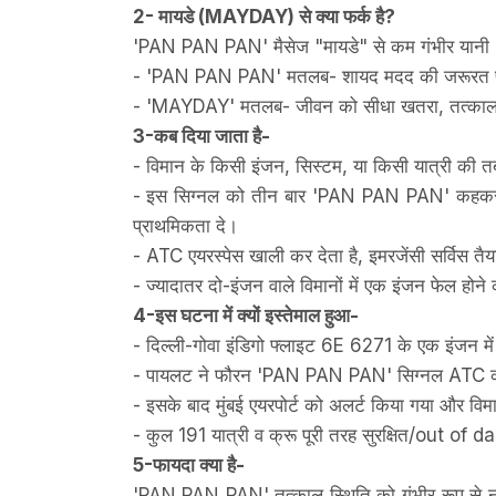
2- मायडे (MAYDAY) से क्या फर्क है?
'PAN PAN PAN' मैसेज "मायडे" से कम गंभीर यानी 
- 'PAN PAN PAN' मतलब- शायद मदद की जरूरत पड़ सक
- 'MAYDAY' मतलब- जीवन को सीधा खतरा, तत्काल र
3-कब दिया जाता है-
- विमान के किसी इंजन, सिस्टम, या किसी यात्री की त
- इस सिग्नल को तीन बार 'PAN PAN PAN' कहकर बोल
प्राथमिकता दे।
- ATC एयरस्पेस खाली कर देता है, इमरजेंसी सर्विस तैय
- ज्यादातर दो-इंजन वाले विमानों में एक इंजन फेल होने 
4-इस घटना में क्यों इस्तेमाल हुआ-
- दिल्ली-गोवा इंडिगो फ्लाइट 6E 6271 के एक इंजन में
- पायलट ने फौरन 'PAN PAN PAN' सिग्नल ATC 
- इसके बाद मुंबई एयरपोर्ट को अलर्ट किया गया और विम
- कुल 191 यात्री व क्रू पूरी तरह सुरक्षित/out of 
5-फायदा क्या है-
'PAN PAN PAN' तत्काल स्थिति को गंभीर रूप से नो