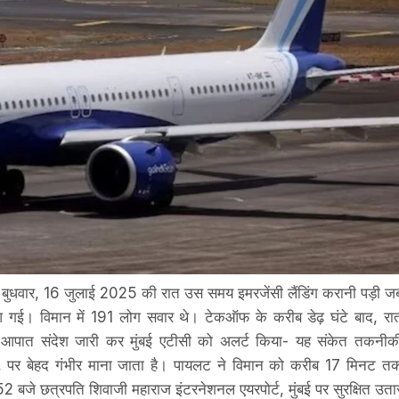
ो बुधवार, 16 जुलाई 2025 की रात उस समय इमरजेंसी लैंडिंग करानी पड़ी ज
गई। विमान में 191 लोग सवार थे। टेकऑफ के करीब डेढ़ घंटे बाद, रा
त संदेश जारी कर मुंबई एटीसी को अलर्ट किया- यह संकेत तकनीक
म, पर बेहद गंभीर माना जाता है। पायलट ने विमान को करीब 17 मिनट त
52 बजे छत्रपति शिवाजी महाराज इंटरनेशनल एयरपोर्ट, मुंबई पर सुरक्षित उता