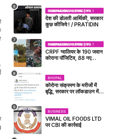
NEWS
BHOPAL SAMACHAR | NO 1 HINDI NEWS PORTAL OF CENTRAL INDIA (MADHYA PRADESH)
देश की डोलती आर्थिकी, सरकार
ी
कुछ कीजिये ! / PRATIDIN
क
े
BHOPAL SAMACHAR | NO 1 HINDI NEWS PORTAL OF CENTRAL INDIA (MADHYA PRADESH)
CRPF ग्वालियर के 190 जवान
कोराना पॉजिटिव, 88 नए
,
संक्रमित मिले / GWALIOR
NEWS
ई
BHOPAL
कोरोना संक्रमण के मरीजों में
बृद्धि, सरकार पर लॉकडाउन में
देरी करने का आरोप!
BUSINESS
र
VIMAL OIL FOODS LTD
पर CBI की कार्रवाई
g